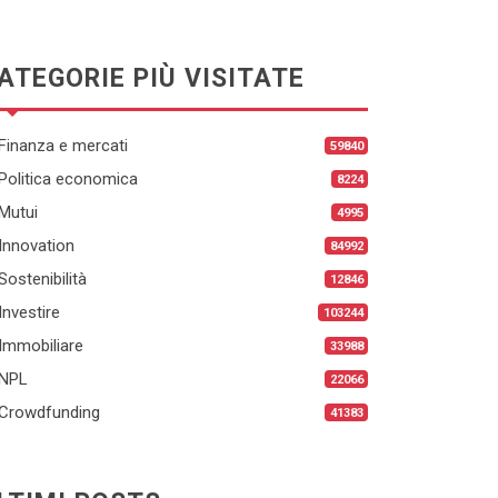
ATEGORIE PIÙ VISITATE
Finanza e mercati
59840
Politica economica
8224
Mutui
4995
Innovation
84992
Sostenibilità
12846
Investire
103244
Immobiliare
33988
NPL
22066
Crowdfunding
41383