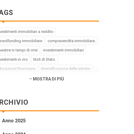
AGS
vestimenti immobiliari a reddito
rowdfunding immobiliare
compravendita immobiliare.
vestire in tempi di crisi
investimenti immobiliari
vestimenti in oro
titoli di Stato.
ucazione finanziaria
diversificazione delle entrate
ebito buono
debito cattivo.
MOSTRA DI PIÙ
rategia di investimento
pregiudizi dell'investitore
rori dell'investitore
finanza comportamentale.
RCHIVIO
pact investing
investimenti a impatto positivo
reen bond
social bond
crowdfunding.
Anno 2025
ioni sottovalutate
società tech
business innovativi
tenziale di crescita.
Coronavirus