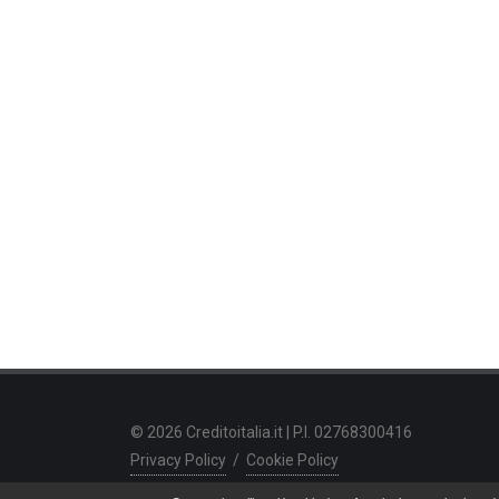
© 2026 Creditoitalia.it | P.I. 02768300416
Privacy Policy
/
Cookie Policy