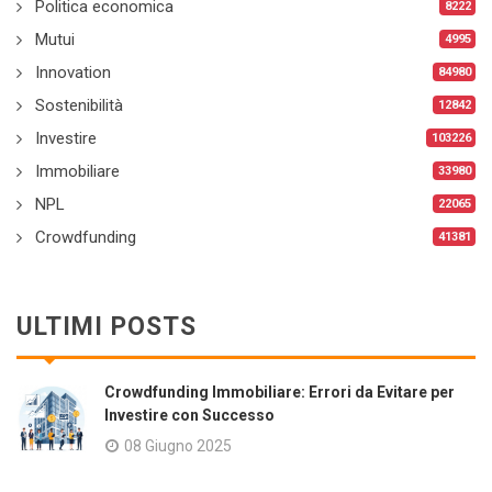
Politica economica
8222
Mutui
4995
Innovation
84980
Sostenibilità
12842
Investire
103226
Immobiliare
33980
NPL
22065
Crowdfunding
41381
ULTIMI POSTS
Crowdfunding Immobiliare: Errori da Evitare per
Investire con Successo
08 Giugno 2025