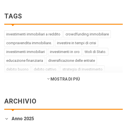
TAGS
investimenti immobiliari a reddito
crowdfunding immobiliare
compravendita immobiliare.
investire in tempi di crisi
investimenti immobiliari
investimenti in oro
titoli di Stato.
educazione finanziaria
diversificazione delle entrate
debito buono
debito cattivo.
strategia di investimento
pregiudizi dell'investitore
errori dell'investitore
MOSTRA DI PIÙ
finanza comportamentale.
impact investing
investimenti a impatto positivo
green bond
social bond
ARCHIVIO
crowdfunding.
azioni sottovalutate
società tech
business innovativi
potenziale di crescita.
Coronavirus
Anno 2025
andamento borse europee
crollo dei mercati.
crediti deteriorati