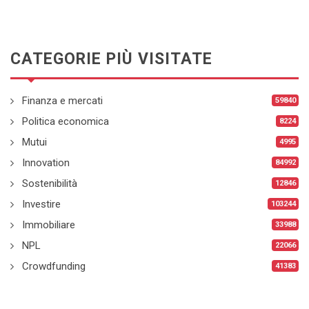
CATEGORIE PIÙ VISITATE
Finanza e mercati
59840
Politica economica
8224
Mutui
4995
Innovation
84992
Sostenibilità
12846
Investire
103244
Immobiliare
33988
NPL
22066
Crowdfunding
41383