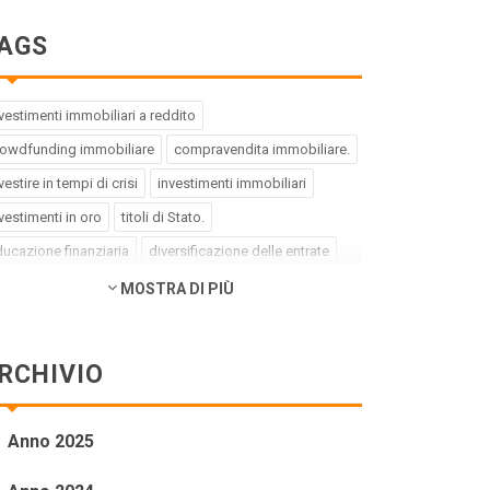
AGS
vestimenti immobiliari a reddito
rowdfunding immobiliare
compravendita immobiliare.
vestire in tempi di crisi
investimenti immobiliari
vestimenti in oro
titoli di Stato.
ucazione finanziaria
diversificazione delle entrate
ebito buono
debito cattivo.
MOSTRA DI PIÙ
rategia di investimento
pregiudizi dell'investitore
rori dell'investitore
finanza comportamentale.
RCHIVIO
pact investing
investimenti a impatto positivo
reen bond
social bond
crowdfunding.
Anno 2025
ioni sottovalutate
società tech
business innovativi
tenziale di crescita.
Coronavirus