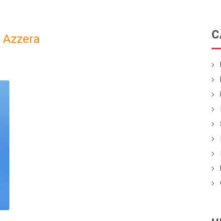
C
-
Azzera