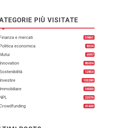
ATEGORIE PIÙ VISITATE
Finanza e mercati
59861
Politica economica
8224
Mutui
4997
Innovation
85034
Sostenibilità
12850
Investire
103280
Immobiliare
34000
NPL
22074
Crowdfunding
41400