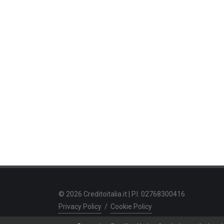
© 2026 Creditoitalia.it | P.I. 02768300416
Privacy Policy
/
Cookie Policy