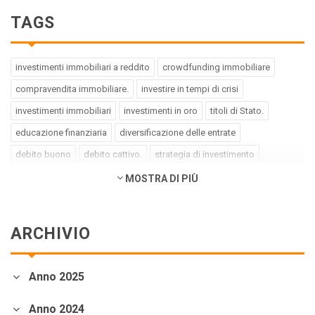
TAGS
investimenti immobiliari a reddito
crowdfunding immobiliare
compravendita immobiliare.
investire in tempi di crisi
investimenti immobiliari
investimenti in oro
titoli di Stato.
educazione finanziaria
diversificazione delle entrate
debito buono
debito cattivo.
strategia di investimento
pregiudizi dell'investitore
errori dell'investitore
MOSTRA DI PIÙ
finanza comportamentale.
impact investing
investimenti a impatto positivo
green bond
social bond
ARCHIVIO
crowdfunding.
azioni sottovalutate
società tech
business innovativi
potenziale di crescita.
Coronavirus
Anno 2025
andamento borse europee
crollo dei mercati.
crediti deteriorati
sistema bancario
cessione NPL.
crowdfunding
Anno 2024