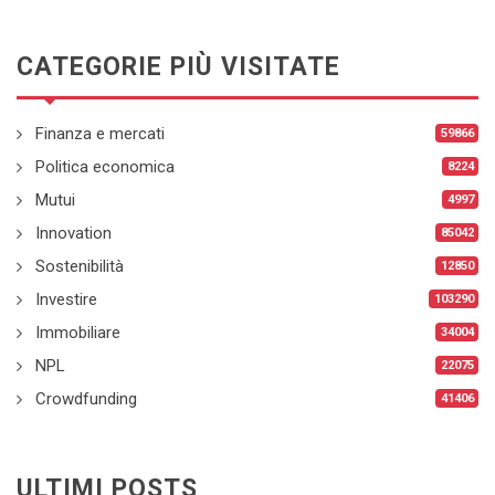
CATEGORIE PIÙ VISITATE
Finanza e mercati
59866
Politica economica
8224
Mutui
4997
Innovation
85042
Sostenibilità
12850
Investire
103290
Immobiliare
34004
NPL
22075
Crowdfunding
41406
ULTIMI POSTS