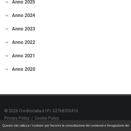
Anno 2025
andamento borse europee
crollo dei mercati.
crediti deteriorati
sistema bancario
cessione NPL.
crowdfunding
Anno 2024
piattaforme di crowdfunding
modelli di crowdfunding
Anno 2023
mutui tasso fisso
tassi d'interesse
Coronavirus.
crollo dei mercati
Anno 2022
fattori emozionali
contenere le perdite
Bitcoin
criptovalute
criptotrading.
focus
Anno 2021
lending crowdfunding
lending crowdfunding immobiliare
Anno 2020
equity crowdfunding.
Fintech
tecnologie finanziarie
Fintech in Cina
digital wallet
piattaforme di lending
pagamenti digitali.
superbonus 110%
incentivi fiscali
ristrutturazioni immobili.
asset allocation
asset allocation strategica
asset allocation tattica
© 2026 Creditoitalia.it | P.I. 02768300416
diversificazione degli investimenti.
crisi finanziaria
crisi del 1929
Privacy Policy
/
Cookie Policy
bolla dot-com
crisi mutui subprime.
P/E ratio
Questo sito utilizza i 'cookies' per favorire la consultazione dei contenuti e l'erogazione dei
Home
/
Chi siamo
/
Contattaci