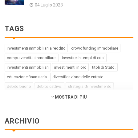
04 Luglio 2023
TAGS
investimenti immobiliari a reddito
crowdfunding immobiliare
compravendita immobiliare.
investire in tempi di crisi
investimenti immobiliari
investimenti in oro
titoli di Stato.
educazione finanziaria
diversificazione delle entrate
debito buono
debito cattivo.
strategia di investimento
pregiudizi dell'investitore
errori dell'investitore
MOSTRA DI PIÙ
finanza comportamentale.
impact investing
investimenti a impatto positivo
green bond
social bond
ARCHIVIO
crowdfunding.
azioni sottovalutate
società tech
business innovativi
potenziale di crescita.
Coronavirus