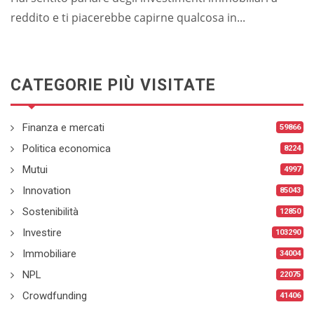
reddito e ti piacerebbe capirne qualcosa in...
CATEGORIE PIÙ VISITATE
Finanza e mercati
59866
Politica economica
8224
Mutui
4997
Innovation
85043
Sostenibilità
12850
Investire
103290
Immobiliare
34004
NPL
22075
Crowdfunding
41406