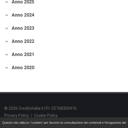
Anno 2025
andamento borse europee
crollo dei mercati.
crediti deteriorati
sistema bancario
cessione NPL.
crowdfunding
Anno 2024
piattaforme di crowdfunding
modelli di crowdfunding
Anno 2023
mutui tasso fisso
tassi d'interesse
Coronavirus.
crollo dei mercati
Anno 2022
fattori emozionali
contenere le perdite
Bitcoin
criptovalute
criptotrading.
focus
Anno 2021
lending crowdfunding
lending crowdfunding immobiliare
Anno 2020
equity crowdfunding.
Fintech
tecnologie finanziarie
Fintech in Cina
digital wallet
piattaforme di lending
pagamenti digitali.
superbonus 110%
incentivi fiscali
ristrutturazioni immobili.
asset allocation
asset allocation strategica
asset allocation tattica
© 2026 Creditoitalia.it | P.I. 02768300416
diversificazione degli investimenti.
crisi finanziaria
crisi del 1929
Privacy Policy
/
Cookie Policy
bolla dot-com
crisi mutui subprime.
P/E ratio
Questo sito utilizza i 'cookies' per favorire la consultazione dei contenuti e l'erogazione dei
Home
/
Chi siamo
/
Contattaci