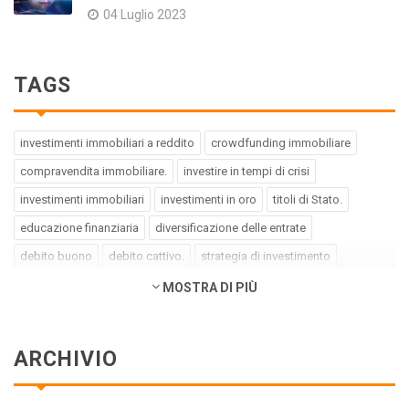
04 Luglio 2023
TAGS
investimenti immobiliari a reddito
crowdfunding immobiliare
compravendita immobiliare.
investire in tempi di crisi
investimenti immobiliari
investimenti in oro
titoli di Stato.
educazione finanziaria
diversificazione delle entrate
debito buono
debito cattivo.
strategia di investimento
pregiudizi dell'investitore
errori dell'investitore
MOSTRA DI PIÙ
finanza comportamentale.
impact investing
investimenti a impatto positivo
green bond
social bond
ARCHIVIO
crowdfunding.
azioni sottovalutate
società tech
business innovativi
potenziale di crescita.
Coronavirus