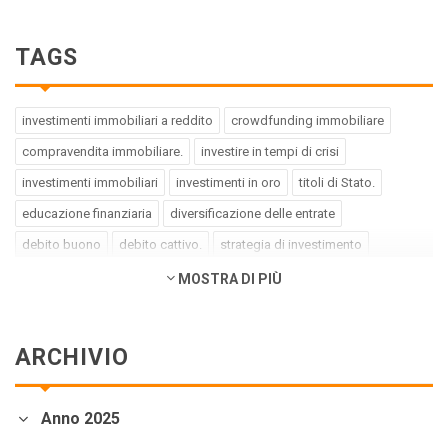
TAGS
investimenti immobiliari a reddito
crowdfunding immobiliare
compravendita immobiliare.
investire in tempi di crisi
investimenti immobiliari
investimenti in oro
titoli di Stato.
educazione finanziaria
diversificazione delle entrate
debito buono
debito cattivo.
strategia di investimento
pregiudizi dell'investitore
errori dell'investitore
MOSTRA DI PIÙ
finanza comportamentale.
impact investing
investimenti a impatto positivo
green bond
social bond
ARCHIVIO
crowdfunding.
azioni sottovalutate
società tech
business innovativi
potenziale di crescita.
Coronavirus
Anno 2025
andamento borse europee
crollo dei mercati.
crediti deteriorati