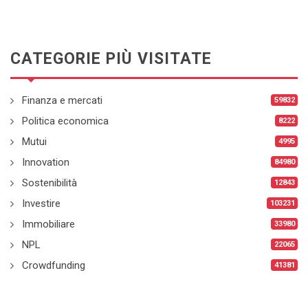
CATEGORIE PIÙ VISITATE
Finanza e mercati
59832
Politica economica
8222
Mutui
4995
Innovation
84980
Sostenibilità
12843
Investire
103231
Immobiliare
33980
NPL
22065
Crowdfunding
41381