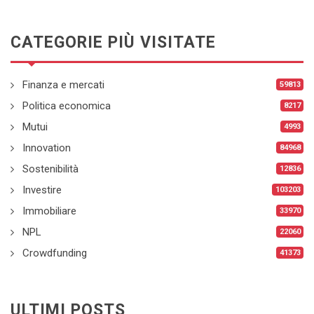
CATEGORIE PIÙ VISITATE
Finanza e mercati
59813
Politica economica
8217
Mutui
4993
Innovation
84968
Sostenibilità
12836
Investire
103203
Immobiliare
33970
NPL
22060
Crowdfunding
41373
ULTIMI POSTS