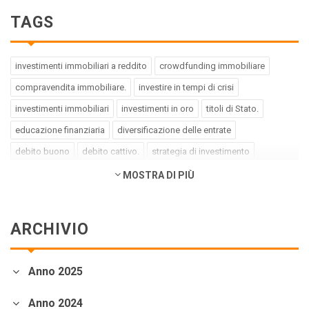
TAGS
investimenti immobiliari a reddito
crowdfunding immobiliare
compravendita immobiliare.
investire in tempi di crisi
investimenti immobiliari
investimenti in oro
titoli di Stato.
educazione finanziaria
diversificazione delle entrate
debito buono
debito cattivo.
strategia di investimento
pregiudizi dell'investitore
errori dell'investitore
MOSTRA DI PIÙ
finanza comportamentale.
impact investing
investimenti a impatto positivo
green bond
social bond
ARCHIVIO
crowdfunding.
azioni sottovalutate
società tech
business innovativi
potenziale di crescita.
Coronavirus
Anno 2025
andamento borse europee
crollo dei mercati.
crediti deteriorati
sistema bancario
cessione NPL.
crowdfunding
Anno 2024