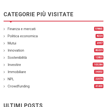
CATEGORIE PIÙ VISITATE
Finanza e mercati
59865
Politica economica
8224
Mutui
4997
Innovation
85039
Sostenibilità
12850
Investire
103284
Immobiliare
34002
NPL
22074
Crowdfunding
41403
ULTIMI POSTS