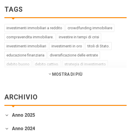
TAGS
investimenti immobiliari a reddito
crowdfunding immobiliare
compravendita immobiliare.
investire in tempi di crisi
investimenti immobiliari
investimenti in oro
titoli di Stato.
educazione finanziaria
diversificazione delle entrate
debito buono
debito cattivo.
strategia di investimento
pregiudizi dell'investitore
errori dell'investitore
MOSTRA DI PIÙ
finanza comportamentale.
impact investing
investimenti a impatto positivo
green bond
social bond
ARCHIVIO
crowdfunding.
azioni sottovalutate
società tech
business innovativi
potenziale di crescita.
Coronavirus
Anno 2025
andamento borse europee
crollo dei mercati.
crediti deteriorati
sistema bancario
cessione NPL.
crowdfunding
Anno 2024