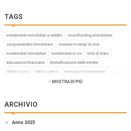
TAGS
investimenti immobiliari a reddito
crowdfunding immobiliare
compravendita immobiliare.
investire in tempi di crisi
investimenti immobiliari
investimenti in oro
titoli di Stato.
educazione finanziaria
diversificazione delle entrate
debito buono
debito cattivo.
strategia di investimento
pregiudizi dell'investitore
errori dell'investitore
MOSTRA DI PIÙ
finanza comportamentale.
impact investing
investimenti a impatto positivo
green bond
social bond
ARCHIVIO
crowdfunding.
azioni sottovalutate
società tech
business innovativi
potenziale di crescita.
Coronavirus
Anno 2025
andamento borse europee
crollo dei mercati.
crediti deteriorati