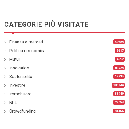
CATEGORIE PIÙ VISITATE
Finanza e mercati
59784
Politica economica
8217
Mutui
4992
Innovation
84924
Sostenibilità
12835
Investire
103144
Immobiliare
33949
NPL
22054
Crowdfunding
41356