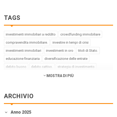
TAGS
investimenti immobiliari a reddito
crowdfunding immobiliare
compravendita immobiliare.
investire in tempi di crisi
investimenti immobiliari
investimenti in oro
titoli di Stato.
educazione finanziaria
diversificazione delle entrate
debito buono
debito cattivo.
strategia di investimento
pregiudizi dell'investitore
errori dell'investitore
MOSTRA DI PIÙ
finanza comportamentale.
impact investing
investimenti a impatto positivo
green bond
social bond
ARCHIVIO
crowdfunding.
azioni sottovalutate
società tech
business innovativi
potenziale di crescita.
Coronavirus
Anno 2025
andamento borse europee
crollo dei mercati.
crediti deteriorati