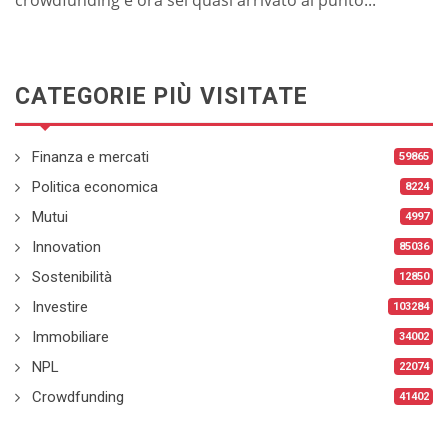
CATEGORIE PIÙ VISITATE
Finanza e mercati
59865
Politica economica
8224
Mutui
4997
Innovation
85036
Sostenibilità
12850
Investire
103284
Immobiliare
34002
NPL
22074
Crowdfunding
41402