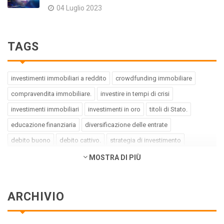
04 Luglio 2023
TAGS
investimenti immobiliari a reddito
crowdfunding immobiliare
compravendita immobiliare.
investire in tempi di crisi
investimenti immobiliari
investimenti in oro
titoli di Stato.
educazione finanziaria
diversificazione delle entrate
debito buono
debito cattivo.
strategia di investimento
pregiudizi dell'investitore
errori dell'investitore
MOSTRA DI PIÙ
finanza comportamentale.
impact investing
investimenti a impatto positivo
green bond
social bond
ARCHIVIO
crowdfunding.
azioni sottovalutate
società tech
business innovativi
potenziale di crescita.
Coronavirus