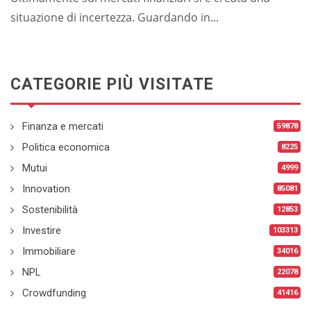
situazione di incertezza. Guardando in...
CATEGORIE PIÙ VISITATE
Finanza e mercati
59878
Politica economica
8225
Mutui
4999
Innovation
85081
Sostenibilità
12853
Investire
103313
Immobiliare
34016
NPL
22078
Crowdfunding
41416