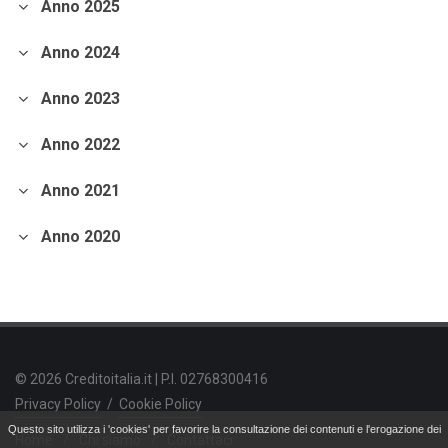
Anno 2025
andamento borse europee
crollo dei mercati.
crediti deteriorati
sistema bancario
cessione NPL.
crowdfunding
Anno 2024
piattaforme di crowdfunding
modelli di crowdfunding
Anno 2023
mutui tasso fisso
tassi d'interesse
Coronavirus.
crollo dei mercati
Anno 2022
fattori emozionali
contenere le perdite
Bitcoin
criptovalute
criptotrading.
focus
Anno 2021
lending crowdfunding
lending crowdfunding immobiliare
Anno 2020
equity crowdfunding.
Fintech
tecnologie finanziarie
Fintech in Cina
digital wallet
piattaforme di lending
pagamenti digitali.
superbonus 110%
incentivi fiscali
ristrutturazioni immobili.
asset allocation
asset allocation strategica
asset allocation tattica
© 2026 Creditoitalia.it | P.I. 02768300416
diversificazione degli investimenti.
crisi finanziaria
crisi del 1929
Privacy Policy
/
Cookie Policy
bolla dot-com
crisi mutui subprime.
P/E ratio
Questo sito utilizza i 'cookies' per favorire la consultazione dei contenuti e l'erogazione dei
Home
/
Chi siamo
/
Contattaci