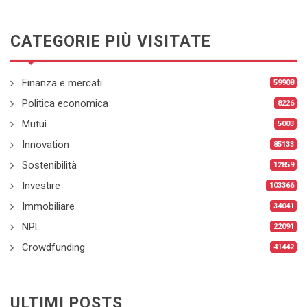
CATEGORIE PIÙ VISITATE
Finanza e mercati
59908
Politica economica
8226
Mutui
5003
Innovation
85133
Sostenibilità
12859
Investire
103366
Immobiliare
34041
NPL
22091
Crowdfunding
41442
ULTIMI POSTS