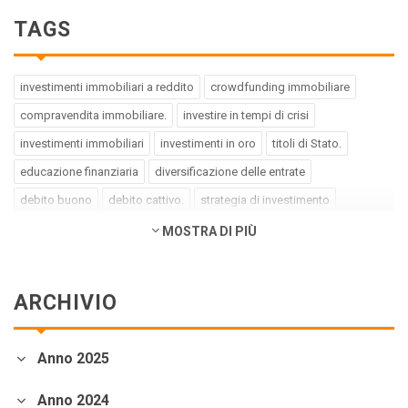
TAGS
investimenti immobiliari a reddito
crowdfunding immobiliare
compravendita immobiliare.
investire in tempi di crisi
investimenti immobiliari
investimenti in oro
titoli di Stato.
educazione finanziaria
diversificazione delle entrate
debito buono
debito cattivo.
strategia di investimento
pregiudizi dell'investitore
errori dell'investitore
MOSTRA DI PIÙ
finanza comportamentale.
impact investing
investimenti a impatto positivo
green bond
social bond
ARCHIVIO
crowdfunding.
azioni sottovalutate
società tech
business innovativi
potenziale di crescita.
Coronavirus
Anno 2025
andamento borse europee
crollo dei mercati.
crediti deteriorati
sistema bancario
cessione NPL.
crowdfunding
Anno 2024