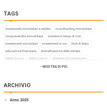
TAGS
investimenti immobiliari a reddito
crowdfunding immobiliare
compravendita immobiliare.
investire in tempi di crisi
investimenti immobiliari
investimenti in oro
titoli di Stato.
educazione finanziaria
diversificazione delle entrate
debito buono
debito cattivo.
strategia di investimento
pregiudizi dell'investitore
errori dell'investitore
MOSTRA DI PIÙ
finanza comportamentale.
impact investing
investimenti a impatto positivo
green bond
social bond
ARCHIVIO
crowdfunding.
azioni sottovalutate
società tech
business innovativi
potenziale di crescita.
Coronavirus
Anno 2025
andamento borse europee
crollo dei mercati.
crediti deteriorati