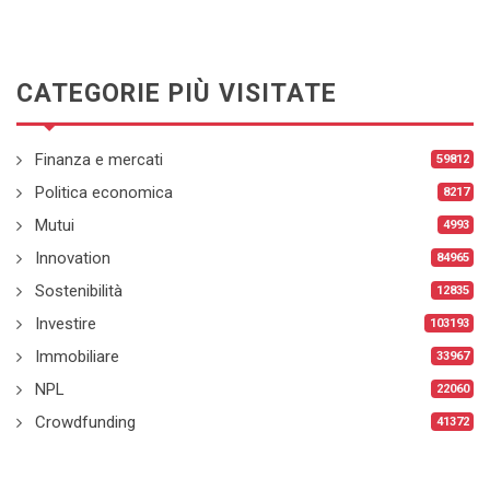
CATEGORIE PIÙ VISITATE
Finanza e mercati
59812
Politica economica
8217
Mutui
4993
Innovation
84965
Sostenibilità
12835
Investire
103193
Immobiliare
33967
NPL
22060
Crowdfunding
41372