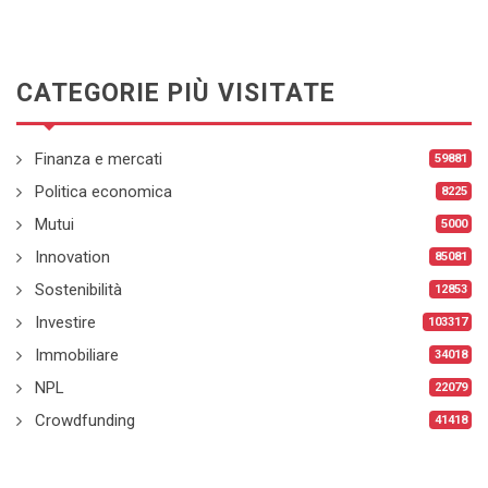
CATEGORIE PIÙ VISITATE
Finanza e mercati
59881
Politica economica
8225
Mutui
5000
Innovation
85081
Sostenibilità
12853
Investire
103317
Immobiliare
34018
NPL
22079
Crowdfunding
41418