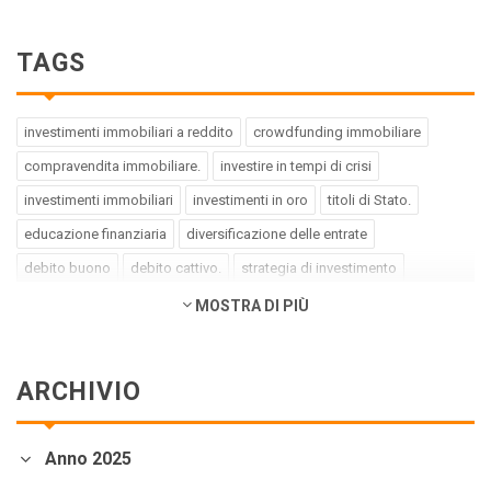
TAGS
investimenti immobiliari a reddito
crowdfunding immobiliare
compravendita immobiliare.
investire in tempi di crisi
investimenti immobiliari
investimenti in oro
titoli di Stato.
educazione finanziaria
diversificazione delle entrate
debito buono
debito cattivo.
strategia di investimento
pregiudizi dell'investitore
errori dell'investitore
MOSTRA DI PIÙ
finanza comportamentale.
impact investing
investimenti a impatto positivo
green bond
social bond
ARCHIVIO
crowdfunding.
azioni sottovalutate
società tech
business innovativi
potenziale di crescita.
Coronavirus
Anno 2025
andamento borse europee
crollo dei mercati.
crediti deteriorati