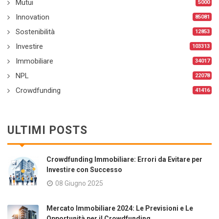
Mutui
5000
Innovation
85081
Sostenibilità
12853
Investire
103313
Immobiliare
34017
NPL
22078
Crowdfunding
41416
ULTIMI POSTS
Crowdfunding Immobiliare: Errori da Evitare per
Investire con Successo
08 Giugno 2025
Mercato Immobiliare 2024: Le Previsioni e Le
Opportunità per il Crowdfunding