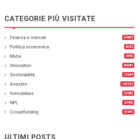
CATEGORIE PIÙ VISITATE
Finanza e mercati
59833
Politica economica
8222
Mutui
4995
Innovation
84981
Sostenibilità
12844
Investire
103234
Immobiliare
33982
NPL
22065
Crowdfunding
41381
ULTIMI POSTS