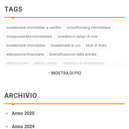
TAGS
investimenti immobiliari a reddito
crowdfunding immobiliare
compravendita immobiliare.
investire in tempi di crisi
investimenti immobiliari
investimenti in oro
titoli di Stato.
educazione finanziaria
diversificazione delle entrate
debito buono
debito cattivo.
strategia di investimento
pregiudizi dell'investitore
errori dell'investitore
MOSTRA DI PIÙ
finanza comportamentale.
impact investing
investimenti a impatto positivo
green bond
social bond
ARCHIVIO
crowdfunding.
azioni sottovalutate
società tech
business innovativi
potenziale di crescita.
Coronavirus
Anno 2025
andamento borse europee
crollo dei mercati.
crediti deteriorati
sistema bancario
cessione NPL.
crowdfunding
Anno 2024