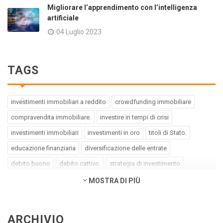
Migliorare l’apprendimento con l’intelligenza
artificiale
04 Luglio 2023
TAGS
investimenti immobiliari a reddito
crowdfunding immobiliare
compravendita immobiliare.
investire in tempi di crisi
investimenti immobiliari
investimenti in oro
titoli di Stato.
educazione finanziaria
diversificazione delle entrate
debito buono
debito cattivo.
strategia di investimento
pregiudizi dell'investitore
errori dell'investitore
MOSTRA DI PIÙ
finanza comportamentale.
impact investing
investimenti a impatto positivo
green bond
social bond
ARCHIVIO