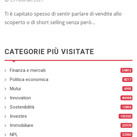
23 Febbraio 2021
Ti è capitato spesso di sentir parlare di vendite allo
scoperto o di short selling senza però...
CATEGORIE PIÙ VISITATE
Finanza e mercati
59813
Politica economica
8217
Mutui
4993
Innovation
84968
Sostenibilità
12836
Investire
103202
Immobiliare
33970
NPL
22060