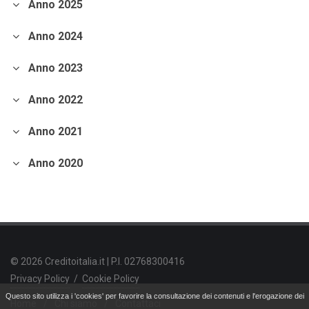
Anno 2025
andamento borse europee
crollo dei mercati.
crediti deteriorati
sistema bancario
cessione NPL.
crowdfunding
Anno 2024
piattaforme di crowdfunding
modelli di crowdfunding
Anno 2023
mutui tasso fisso
tassi d'interesse
Coronavirus.
crollo dei mercati
Anno 2022
fattori emozionali
contenere le perdite
Bitcoin
criptovalute
criptotrading.
focus
Anno 2021
lending crowdfunding
lending crowdfunding immobiliare
Anno 2020
equity crowdfunding.
Fintech
tecnologie finanziarie
Fintech in Cina
digital wallet
piattaforme di lending
pagamenti digitali.
superbonus 110%
incentivi fiscali
ristrutturazioni immobili.
asset allocation
asset allocation strategica
asset allocation tattica
© 2026 Creditoitalia.it | P.I. 02768300416
diversificazione degli investimenti.
crisi finanziaria
crisi del 1929
Privacy Policy
/
Cookie Policy
bolla dot-com
crisi mutui subprime.
P/E ratio
Questo sito utilizza i 'cookies' per favorire la consultazione dei contenuti e l'erogazione dei
Home
/
Chi siamo
/
Contattaci