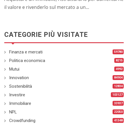
il valore e rivenderlo sul mercato a un...
CATEGORIE PIÙ VISITATE
Finanza e mercati
59780
Politica economica
8215
Mutui
4992
Innovation
84904
Sostenibilità
12834
Investire
103127
Immobiliare
33937
NPL
22050
Crowdfunding
41348