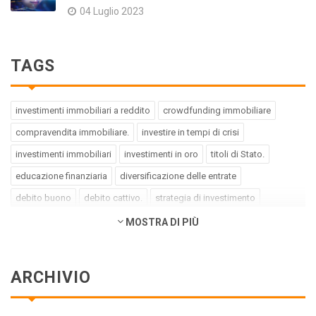
04 Luglio 2023
TAGS
investimenti immobiliari a reddito
crowdfunding immobiliare
compravendita immobiliare.
investire in tempi di crisi
investimenti immobiliari
investimenti in oro
titoli di Stato.
educazione finanziaria
diversificazione delle entrate
debito buono
debito cattivo.
strategia di investimento
pregiudizi dell'investitore
errori dell'investitore
MOSTRA DI PIÙ
finanza comportamentale.
impact investing
investimenti a impatto positivo
green bond
social bond
ARCHIVIO
crowdfunding.
azioni sottovalutate
società tech
business innovativi
potenziale di crescita.
Coronavirus