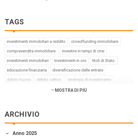
TAGS
investimenti immobiliari a reddito
crowdfunding immobiliare
compravendita immobiliare.
investire in tempi di crisi
investimenti immobiliari
investimenti in oro
titoli di Stato.
educazione finanziaria
diversificazione delle entrate
debito buono
debito cattivo.
strategia di investimento
pregiudizi dell'investitore
errori dell'investitore
MOSTRA DI PIÙ
finanza comportamentale.
impact investing
investimenti a impatto positivo
green bond
social bond
ARCHIVIO
crowdfunding.
azioni sottovalutate
società tech
business innovativi
potenziale di crescita.
Coronavirus
Anno 2025
andamento borse europee
crollo dei mercati.
crediti deteriorati