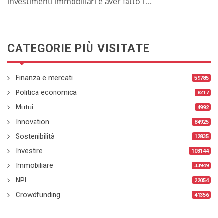
investimenti immobiliari e aver fatto il...
CATEGORIE PIÙ VISITATE
Finanza e mercati
59785
Politica economica
8217
Mutui
4992
Innovation
84925
Sostenibilità
12835
Investire
103144
Immobiliare
33949
NPL
22054
Crowdfunding
41356